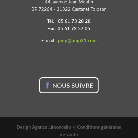
44, avenue Jean Moulin
BP 72264 - 31322 Castanet Tolosan
Tél. :
05 61 73 28 28
Fax :
05 61 73 57 05
E-mail :
pmp@pmp31.com
NOUS SUIVRE
Design
Agence Limoncello
//
Conditions générales
de vente